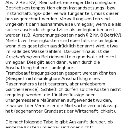
Abs. 2 BetrKV). Beinhaltet eine eigentlich umlegbare
Betriebskostenposition einen Instandsetzungs- bzw.
Instandhaltungs- oder Verwaltungsanteil, muss dieser
herausgerechnet werden. Verwaltungskosten sind
umgekehrt dann ausnahmsweise umlegbar, wenn sie als
solche ausdrücklich gesetzlich als umlegbar benannt
werden (z.B. Abrechnungskosten nach § 2 Nr. 8 BetrKV).
Miet- bzw. Leasingkosten sind ebenfalls nur umlegbar,
wenn dies gesetzlich ausdrücklich benannt wird, etwa
im Falle des Wasserzählers. Darüber hinaus ist die
Anschaffung
von Betriebsmitteln grundsätzlich nicht
umlegbar. Dies gilt auch dann, wenn durch die
Anschaffung höhere – umlegbare –
Fremdbeauftragungskosten gespart werden könnten
(Beispiel: nicht-umlegbare Anschaffung eines
Rasenmähers statt teurerem, aber umlegbarem
Gärtnerservice). Schließlich dürfen solche Kosten nicht
umgelegt werden, die für überflüssige oder
unangemessene Maßnahmen aufgewendet wurden,
etwa weil der Vermieter die Mietsache vernachlässigt
hat (sogenannter Grundsatz der Wirtschaftlichkeit).
Die nachfolgende Tabelle gibt Auskunft darüber, ob
einzelne Kosten umlegbar sind oder nicht: