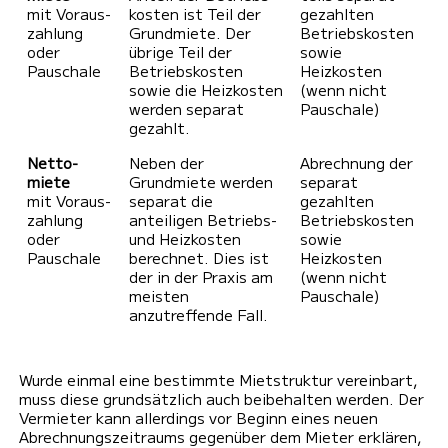
mit Voraus­
kosten ist Teil der
gezahlten
zahlung
Grundmiete. Der
Betriebskosten
oder
übrige Teil der
sowie
Pauschale
Betriebs­kosten
Heizkosten
sowie die Heizkosten
(wenn nicht
werden separat
Pauschale)
gezahlt.
Netto­
Neben der
Abrechnung der
miete
Grundmiete werden
separat
mit Voraus­
separat die
gezahlten
zahlung
anteiligen Betriebs-
Betriebs­kosten
oder
und Heizkosten
sowie
Pauschale
berechnet. Dies ist
Heizkosten
der in der Praxis am
(wenn nicht
meisten
Pauschale)
anzutreffende Fall.
Wurde einmal eine bestimmte Mietstruktur vereinbart,
muss diese grundsätzlich auch beibehalten werden. Der
Vermieter kann allerdings vor Beginn eines neuen
Abrechnungszeitraums gegenüber dem Mieter erklären,