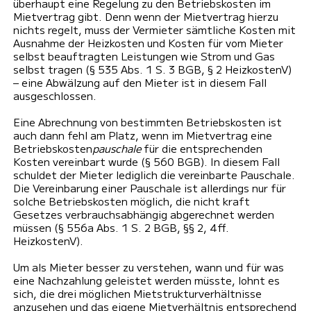
überhaupt eine Regelung zu den Betriebskosten im
Mietvertrag gibt. Denn wenn der Mietvertrag hierzu
nichts regelt, muss der Vermieter sämtliche Kosten mit
Ausnahme der Heizkosten und Kosten für vom Mieter
selbst beauftragten Leistungen wie Strom und Gas
selbst tragen (§ 535 Abs. 1 S. 3 BGB, § 2 HeizkostenV)
– eine Abwälzung auf den Mieter ist in diesem Fall
ausgeschlossen.
Eine Abrechnung von bestimmten Betriebskosten ist
auch dann fehl am Platz, wenn im Mietvertrag eine
Betriebskosten
pauschale
für die entsprechenden
Kosten vereinbart wurde (§ 560 BGB). In diesem Fall
schuldet der Mieter lediglich die vereinbarte Pauschale.
Die Vereinbarung einer Pauschale ist allerdings nur für
solche Betriebskosten möglich, die nicht kraft
Gesetzes verbrauchsabhängig abgerechnet werden
müssen (§ 556a Abs. 1 S. 2 BGB, §§ 2, 4ff.
HeizkostenV).
Um als Mieter besser zu verstehen, wann und für was
eine Nachzahlung geleistet werden müsste, lohnt es
sich, die drei möglichen Mietstrukturverhältnisse
anzusehen und das eigene Mietverhältnis entsprechend