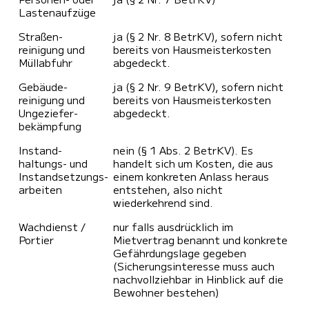
Lasten­aufzüge
Straßen­
ja (§ 2 Nr. 8 BetrKV), sofern nicht
reinigung und
bereits von Hausmeister­kosten
Müll­abfuhr
abgedeckt.
Gebäude­
ja (§ 2 Nr. 9 BetrKV), sofern nicht
reinigung und
bereits von Hausmeister­kosten
Ungeziefer­
abgedeckt.
bekämpfung
Instand­
nein (§ 1 Abs. 2 BetrKV). Es
haltungs- und
handelt sich um Kosten, die aus
Instandsetzungs­
einem konkreten Anlass heraus
arbeiten
entstehen, also nicht
wiederkehrend sind.
Wachdienst /
nur falls ausdrücklich im
Portier
Mietvertrag benannt und konkrete
Gefährdungslage gegeben
(Sicherungsinteresse muss auch
nachvollziehbar in Hinblick auf die
Bewohner bestehen)