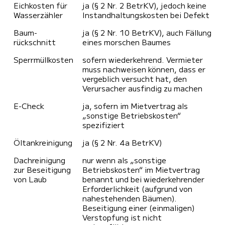
Eichkosten für
ja (§ 2 Nr. 2 BetrKV), jedoch keine
Wasser­zähler
Instandhaltungskosten bei Defekt
Baum­
ja (§ 2 Nr. 10 BetrKV), auch Fällung
rückschnitt
eines morschen Baumes
Sperrmüll­kosten
sofern wiederkehrend. Vermieter
muss nachweisen können, dass er
vergeblich versucht hat, den
Verursacher ausfindig zu machen
E-Check
ja, sofern im Mietvertrag als
„sonstige Betriebskosten“
spezifiziert
Öltank­reinigung
ja (§ 2 Nr. 4a BetrKV)
Dach­reinigung
nur wenn als „sonstige
zur Beseitigung
Betriebskosten“ im Mietvertrag
von Laub
benannt und bei wiederkehrender
Erforderlichkeit (aufgrund von
nahestehenden Bäumen).
Beseitigung einer (einmaligen)
Verstopfung ist nicht