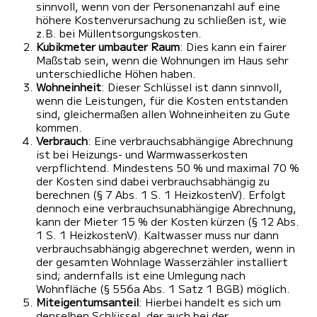
sinnvoll, wenn von der Personenanzahl auf eine
höhere Kostenverursachung zu schließen ist, wie
z.B. bei Müllentsorgungskosten.
Kubikmeter umbauter Raum
: Dies kann ein fairer
Maßstab sein, wenn die Wohnungen im Haus sehr
unterschiedliche Höhen haben.
Wohneinheit
: Dieser Schlüssel ist dann sinnvoll,
wenn die Leistungen, für die Kosten entstanden
sind, gleichermaßen allen Wohneinheiten zu Gute
kommen.
Verbrauch
: Eine verbrauchsabhängige Abrechnung
ist bei Heizungs- und Warmwasserkosten
verpflichtend. Mindestens 50 % und maximal 70 %
der Kosten sind dabei verbrauchsabhängig zu
berechnen (§ 7 Abs. 1 S. 1 HeizkostenV). Erfolgt
dennoch eine verbrauchsunabhängige Abrechnung,
kann der Mieter 15 % der Kosten kürzen (§ 12 Abs.
1 S. 1 HeizkostenV). Kaltwasser muss nur dann
verbrauchsabhängig abgerechnet werden, wenn in
der gesamten Wohnlage Wasserzähler installiert
sind; andernfalls ist eine Umlegung nach
Wohnfläche (§ 556a Abs. 1 Satz 1 BGB) möglich.
Miteigentumsanteil
: Hierbei handelt es sich um
denselben Schlüssel, der auch bei der