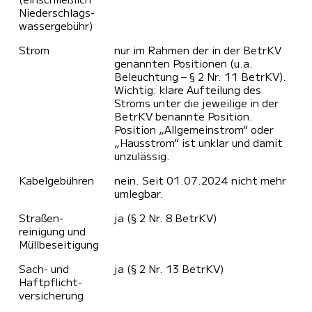
Niederschlags­
wassergebühr)
Strom
nur im Rahmen der in der BetrKV
genannten Positionen (u.a.
Beleuchtung – § 2 Nr. 11 BetrKV).
Wichtig: klare Aufteilung des
Stroms unter die jeweilige in der
BetrKV benannte Position.
Position „Allgemeinstrom“ oder
„Hausstrom“ ist unklar und damit
unzulässig.
Kabel­gebühren
nein. Seit 01.07.2024 nicht mehr
umlegbar.
Straßen­
ja (§ 2 Nr. 8 BetrKV)
reinigung und
Müll­beseitigung
Sach- und
ja (§ 2 Nr. 13 BetrKV)
Haftpflicht­
versicherung