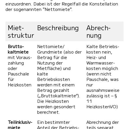
einzuordnen. Dabei ist der Regelfall die Konstellation
der sogenannten "Nettomiete".
Miet­
Beschrei­bung
Abrech­
struktur
nung
Brutto­
Nettomiete/
Kalte Betriebs­
kaltmiete
Grundmiete (also der
kosten nein,
mit Voraus­
Betrag für die
Heiz- und
zahlung
Nutzung der
Warmwasser­
oder
Mietfläche) und
kosten möglich
Pauschale
kalte
(wenn nicht
für
Betriebskosten
Pauschale, was
Heizkosten
werden mit einem
nur
Betrag gezahlt
ausnahmsweise
(„Brutto­kaltmiete“).
zulässig ist – §
Die Heizkosten
11
werden gesondert
HeizkostenVO)
berechnet.
Teil­inklusiv­
Ein bestimmter
Abrechnung der
miete
Anteil der Betriebs­
teils separat